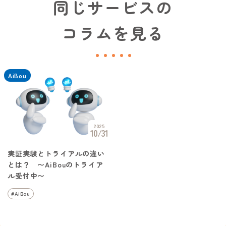
同じサービスの
コラムを見る
AiBou
2025
10/31
実証実験とトライアルの違い
とは？ 〜AiBouのトライア
ル受付中〜
#AiBou